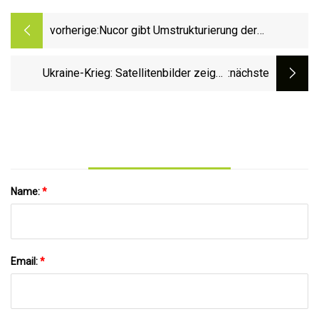
vorherige:
Nucor gibt Umstrukturierung der
Plattenwerksgruppe bekannt
Ukraine-Krieg: Satellitenbilder zeigen
:nächste
russische Verteidigungsanlagen vor einem
Großangriff
Name:
*
Email:
*